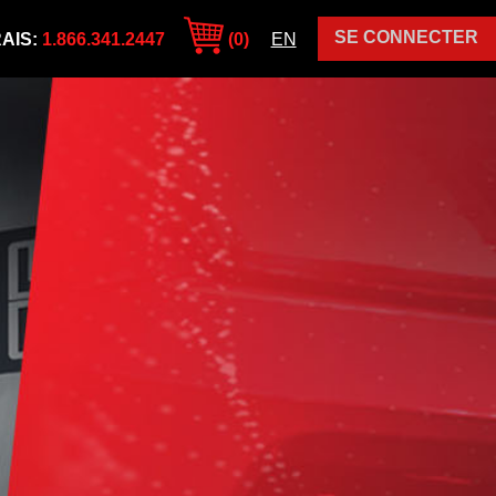
SE CONNECTER
AIS:
1.866.341.2447
(0)
EN