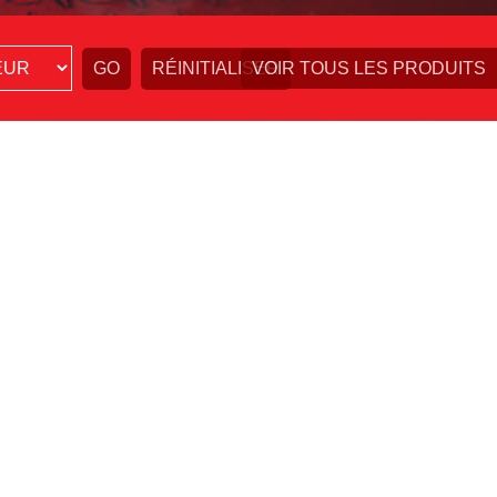
VOIR TOUS LES PRODUITS
BOUTIQUE
s sur ce site web sont à des fins
rghini® GTI ®, Golf ®, Golf R ®, Golf
®, New Beetle ®, EOS ®, Touareg ®,