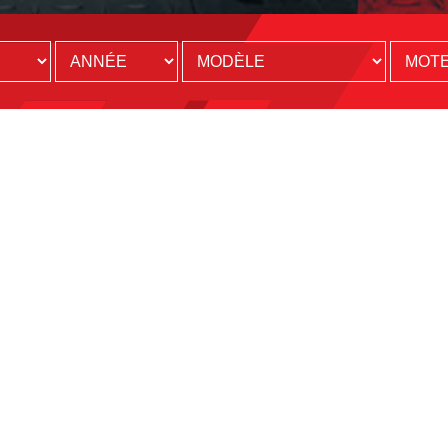
FAQ
POLITIQUE DE CONFIDENTIALITÉ
GARANTIE
CARRIÈRE
VOIR LA VERSION MOBILE
C® est une marque déposée de Unitronic Corporation Inc.
onic Logiciel et Matériel de Performance. Tous droits réservés.
al, Québec, Canada, H7P 6G5 Tel.: 1.866.341.2447 / Fax: 1.866.714.9893
ucun fabricant de véhicules. Tous les noms et marques déposées des fabricants et véhicules utilisé
les marques déposées telles que Audi ®, Volkswagen ®, VW ®, Seat ®, Skoda ®, Porsche ®, Lambo
 Cupra ®, Scirocco ®, Jetta ®, GLI ®, R32 ®, Rabbit ®, Passat ®, Passat CC ®, Tiguan ®, Beetle 