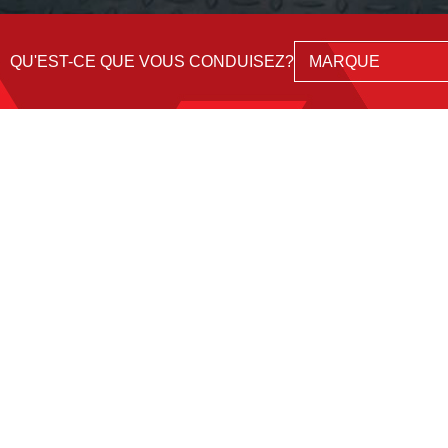
QU'EST-CE QUE VOUS CONDUISEZ?
SUPPORT
UNITRONI
© 2026 Unitr
4633 Louis B-Mayer, Lav
*Unitronic n'est pas affilié à a
d'identification uniquement. Toutes 
City ®, Alltrack ®, SportWagen ®,