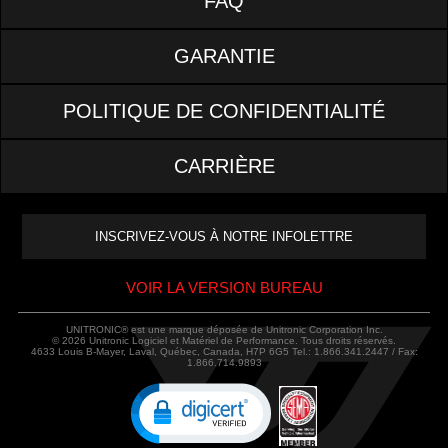
FAQ
GARANTIE
POLITIQUE DE CONFIDENTIALITÉ
CARRIÈRE
VOIR LA VERSION BUREAU
UNITRONIC® est une marque déposée de Unitronic Corporation Inc.
© 2026 Unitronic Logiciel et Matériel de Performance. Tous droits réservés.
4633 Louis B-Mayer, Laval, Québec, Canada, H7P 6G5 Tel.: 1.866.341.2447 / Fax:
1.866.714.9893